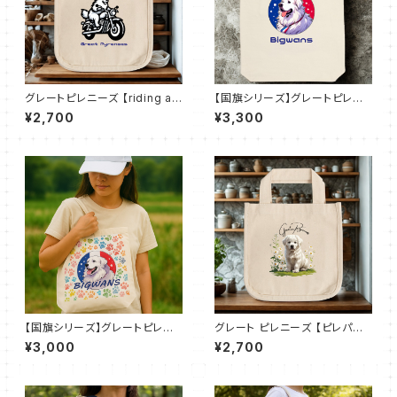
グレートピレニーズ 【riding a
【国旗シリーズ】グレートピレニ
motorcycle】ロコトート（Ｓ）
ーズ × フランス国旗【Bigwan
¥2,700
¥3,300
s】厚手キャンバスショルダート
ート（全2色）
【国旗シリーズ】グレートピレニ
グレート ピレニーズ 【ピレパピ】
ーズ × フランス国旗【Bigwan
ロコトート（Ｓ）
¥3,000
¥2,700
s】キャンバストート M（全7色）