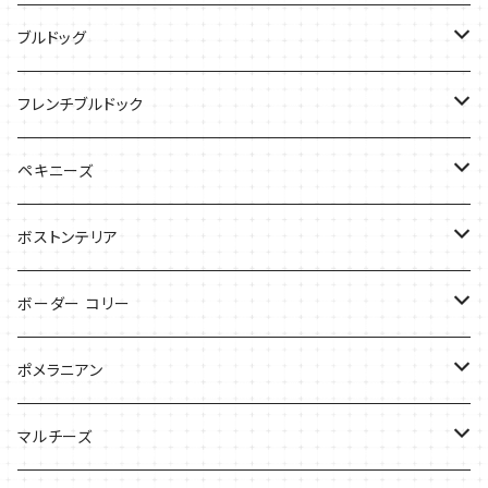
ケース
Tシャツ
ブルドッグ
バッグ
バッグ
Tシャツ
フレンチブルドック
ケース
バッグ
バッグ
ペキニーズ
ケース
ケース
ケース
ボストンテリア
Tシャツ
Tシャツ
ボーダー コリー
バッグ
バッグ
Tシャツ
ポメラニアン
ケース
バッグ
Tシャツ
マルチーズ