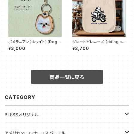
ポメラニアン（ホワイト）【DogT
グレートピレニーズ 【riding a
ag Stitch】両面刺繍キーホルダ
motorcycle】ロコトート（Ｓ）
¥3,000
¥2,700
ー
商品一覧に戻る
CATEGORY
BLESSオリジナル
バッグ
アメリカン・コッカー・スパニエル