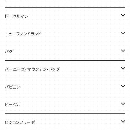
ケース
キャップ
Tシャツ
ドーベルマン
バッグ
バッグ
Tシャツ
ニューファンドランド
ケース
ケース
バッグ
Ｔシャツ
パグ
ケース
バッグ
Tシャツ
バーニーズ・マウンテン・ドッグ
雑貨
バッグ
Tシャツ
パピヨン
バッグ
ケース
ビーグル
ケース
バッグ
Tシャツ
ビションフリーゼ