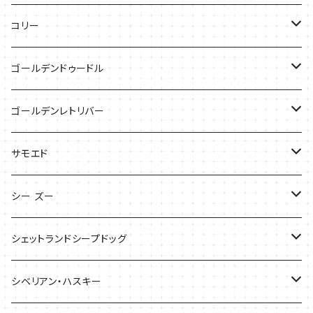
ケース
キャップ
コリー
Tシャツ
Tシャツ
バッグ
ゴールデンドゥードル
タオル
ケース
Tシャツ
ゴールデンレトリバー
サンダル
Tシャツ
Tシャツ
サモエド
バッグ
バッグ
Tシャツ
シー ズー
ケース
ケース
バッグ
Tシャツ
シェットランドシープドッグ
バッグ
バッグ
シベリアン・ハスキー