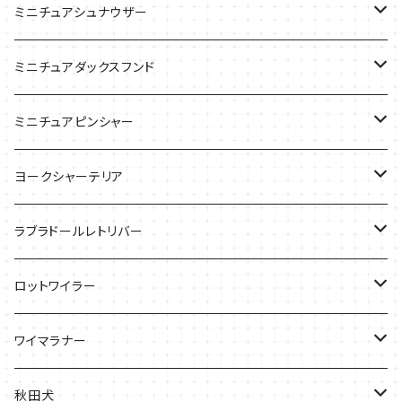
ケース
ケース
ケース
ミニチュアシュナウザー
バッグ
Tシャツ
ミニチュアダックスフンド
バッグ
Ｔシャツ
ミニチュアピンシャー
ケース
バッグ
ケース
ヨークシャーテリア
雑貨
Tシャツ
ラブラドールレトリバー
ケース
バッグ
Ｔシャツ
ロットワイラー
ケース
バッグ
Tシャツ
ワイマラナー
ケース
バッグ
Tシャツ
秋田犬