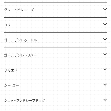
ケース
バッグ
グレートピレニーズ
ケース
キャップ
コリー
Tシャツ
Tシャツ
バッグ
ゴールデンドゥードル
タオル
ケース
Tシャツ
ゴールデンレトリバー
サンダル
Tシャツ
Tシャツ
サモエド
バッグ
バッグ
Tシャツ
シー ズー
ケース
ケース
バッグ
Tシャツ
シェットランドシープドッグ