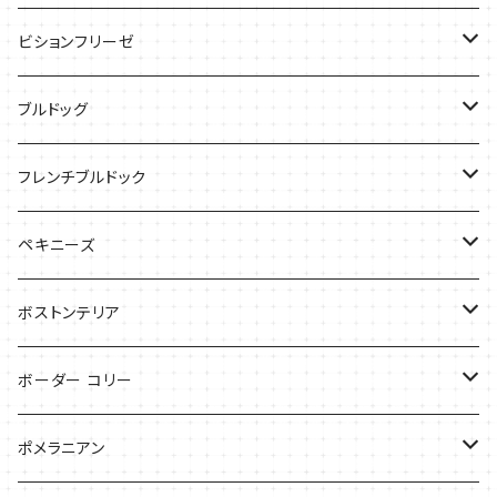
ケース
バッグ
Tシャツ
ビションフリーゼ
ケース
Tシャツ
ブルドッグ
バッグ
バッグ
Tシャツ
フレンチブルドック
ケース
バッグ
バッグ
ペキニーズ
ケース
ケース
ケース
ボストンテリア
Tシャツ
Tシャツ
ボーダー コリー
バッグ
バッグ
Tシャツ
ポメラニアン