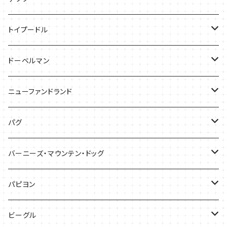
バッグ
Tシャツ
トイプードル
ケース
キャップ
Tシャツ
ドーベルマン
バッグ
バッグ
Tシャツ
ニューファンドランド
ケース
ケース
バッグ
Ｔシャツ
パグ
ケース
バッグ
Tシャツ
バーニーズ・マウンテン・ドッグ
雑貨
バッグ
Tシャツ
パピヨン
バッグ
ケース
ビーグル