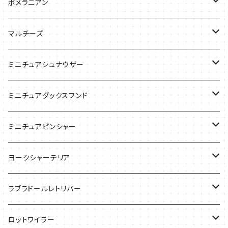
バッグ
バッグ
Tシャツ
ポメラニアン
ケース
バッグ
Tシャツ
マルチーズ
ケース
ケース
ケース
ミニチュアシュナウザー
バッグ
Tシャツ
ミニチュアダックスフンド
バッグ
Ｔシャツ
ミニチュアピンシャー
ケース
バッグ
ケース
ヨークシャーテリア
雑貨
Tシャツ
ラブラドールレトリバー
ケース
バッグ
Ｔシャツ
ロットワイラー