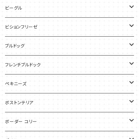
バッグ
ケース
ビーグル
ケース
バッグ
Tシャツ
ビションフリーゼ
ケース
Tシャツ
ブルドッグ
バッグ
バッグ
Tシャツ
フレンチブルドック
ケース
バッグ
バッグ
ペキニーズ
ケース
ケース
ケース
ボストンテリア
Tシャツ
Tシャツ
ボーダー コリー