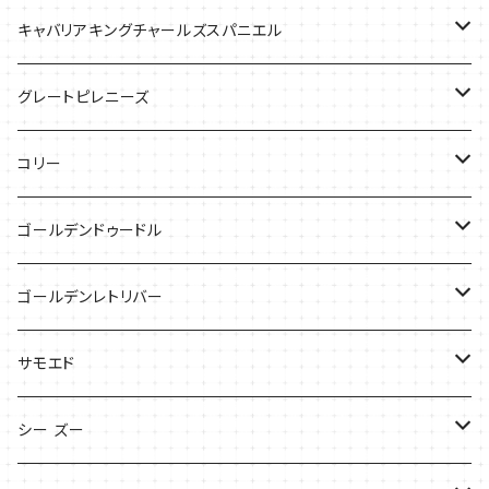
バッグ
Tシャツ
キャバリアキングチャールズスパニエル
ケース
バッグ
グレートピレニーズ
ケース
キャップ
コリー
Tシャツ
Tシャツ
バッグ
ゴールデンドゥードル
タオル
ケース
Tシャツ
ゴールデンレトリバー
サンダル
Tシャツ
Tシャツ
サモエド
バッグ
バッグ
Tシャツ
シー ズー