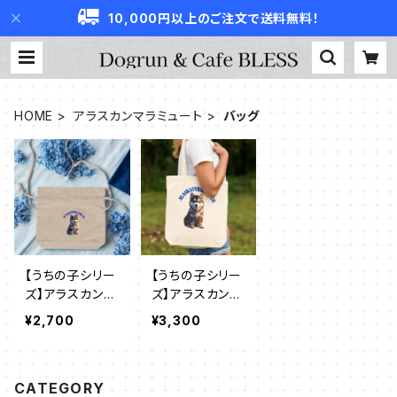
10,000円以上のご注文で送料無料！
HOME
アラスカンマラミュート
バッグ
【うちの子シリー
【うちの子シリー
ズ】アラスカンマ
ズ】アラスカンマ
ラミュート|シャ
ラミュート｜厚
¥2,700
¥3,300
ンブリック巾着シ
手キャンバスショ
ョルダーバッグ
ルダートート（全
（全3色）
2色）
CATEGORY