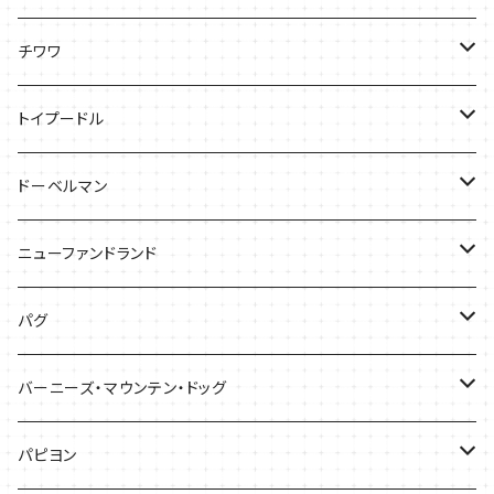
ケース
Tシャツ
チワワ
バッグ
Tシャツ
トイプードル
ケース
キャップ
Tシャツ
ドーベルマン
バッグ
バッグ
Tシャツ
ニューファンドランド
ケース
ケース
バッグ
Ｔシャツ
パグ
ケース
バッグ
Tシャツ
バーニーズ・マウンテン・ドッグ
雑貨
バッグ
Tシャツ
パピヨン