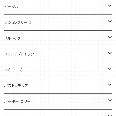
バッグ
ケース
ビーグル
ケース
バッグ
Tシャツ
ビションフリーゼ
ケース
Tシャツ
ブルドッグ
バッグ
バッグ
Tシャツ
フレンチブルドック
ケース
バッグ
バッグ
ペキニーズ
ケース
ケース
ケース
ボストンテリア
Tシャツ
Tシャツ
ボーダー コリー