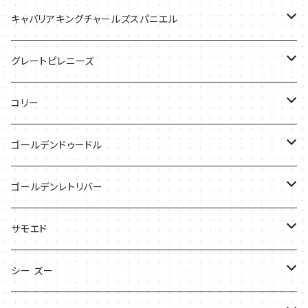
バッグ
Tシャツ
キャバリアキングチャールズスパニエル
ケース
バッグ
グレートピレニーズ
ケース
キャップ
コリー
Tシャツ
Tシャツ
バッグ
ゴールデンドゥードル
タオル
ケース
Tシャツ
ゴールデンレトリバー
サンダル
Tシャツ
Tシャツ
サモエド
バッグ
バッグ
Tシャツ
シー ズー