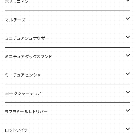
バッグ
バッグ
Tシャツ
ポメラニアン
ケース
バッグ
Tシャツ
マルチーズ
ケース
ケース
ケース
ミニチュアシュナウザー
バッグ
Tシャツ
ミニチュアダックスフンド
バッグ
Ｔシャツ
ミニチュアピンシャー
ケース
バッグ
ケース
ヨークシャーテリア
雑貨
Tシャツ
ラブラドールレトリバー
ケース
バッグ
Ｔシャツ
ロットワイラー