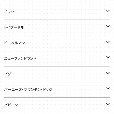
ケース
Tシャツ
チワワ
バッグ
Tシャツ
トイプードル
ケース
キャップ
Tシャツ
ドーベルマン
バッグ
バッグ
Tシャツ
ニューファンドランド
ケース
ケース
バッグ
Ｔシャツ
パグ
ケース
バッグ
Tシャツ
バーニーズ・マウンテン・ドッグ
雑貨
バッグ
Tシャツ
パピヨン