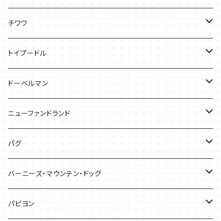
ケース
Tシャツ
チワワ
バッグ
Tシャツ
トイプードル
ケース
キャップ
Tシャツ
ドーベルマン
バッグ
バッグ
Tシャツ
ニューファンドランド
ケース
ケース
バッグ
Ｔシャツ
パグ
ケース
バッグ
Tシャツ
バーニーズ・マウンテン・ドッグ
雑貨
バッグ
Tシャツ
パピヨン