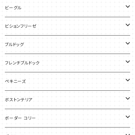
バッグ
ケース
ビーグル
ケース
バッグ
Tシャツ
ビションフリーゼ
ケース
Tシャツ
ブルドッグ
バッグ
バッグ
Tシャツ
フレンチブルドック
ケース
バッグ
バッグ
ペキニーズ
ケース
ケース
ケース
ボストンテリア
Tシャツ
Tシャツ
ボーダー コリー