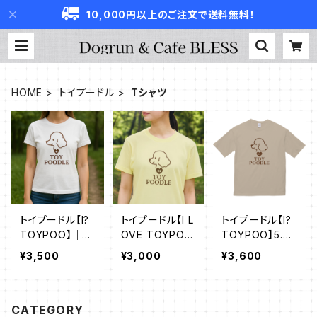
10,000円以上のご注文で送料無料！
HOME
トイプードル
Tシャツ
トイプードル【I?
トイプードル【I L
トイプードル【I?
TOYPOO】｜
OVE TOYPO
TOYPOO】5.6
（ベーシックTシ
O】ドライＴシャ
オンス ビッグシ
¥3,500
¥3,000
¥3,600
ャツ（全50色）
ツ（全50色）
ルエット Ｔシャ
ツ(全7色)
CATEGORY