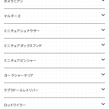
バッグ
バッグ
Tシャツ
ポメラニアン
ケース
バッグ
Tシャツ
マルチーズ
ケース
ケース
ケース
ミニチュアシュナウザー
バッグ
Tシャツ
ミニチュアダックスフンド
バッグ
Ｔシャツ
ミニチュアピンシャー
ケース
バッグ
ケース
ヨークシャーテリア
雑貨
Tシャツ
ラブラドールレトリバー
ケース
バッグ
Ｔシャツ
ロットワイラー