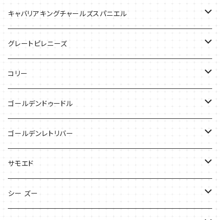
バッグ
Tシャツ
キャバリアキングチャールズスパニエル
ケース
バッグ
グレートピレニーズ
ケース
キャップ
コリー
Tシャツ
Tシャツ
バッグ
ゴールデンドゥードル
タオル
ケース
Tシャツ
ゴールデンレトリバー
サンダル
Tシャツ
Tシャツ
サモエド
バッグ
バッグ
Tシャツ
シー ズー