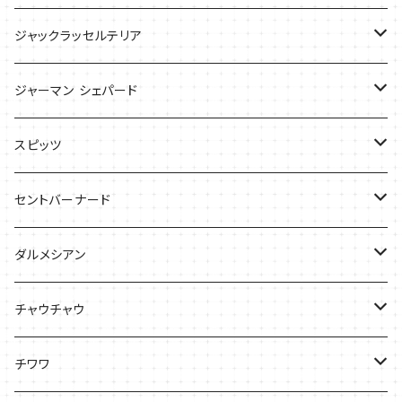
ケース
ケース
Tシャツ
ジャックラッセルテリア
Tシャツ
バッグ
バッグ
ジャーマン シェパード
ケース
Ｔシャツ
スピッツ
Tシャツ
バッグ
ケース
セントバーナード
Tシャツ
ダルメシアン
バッグ
Tシャツ
チャウチャウ
ケース
Tシャツ
チワワ