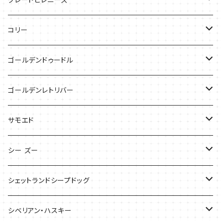
ケース
キャップ
コリー
Tシャツ
Tシャツ
バッグ
ゴールデンドゥードル
タオル
ケース
Tシャツ
ゴールデンレトリバー
サンダル
Tシャツ
Tシャツ
サモエド
バッグ
バッグ
Tシャツ
シー ズー
ケース
ケース
バッグ
Tシャツ
シェットランドシープドッグ
バッグ
バッグ
シベリアン・ハスキー