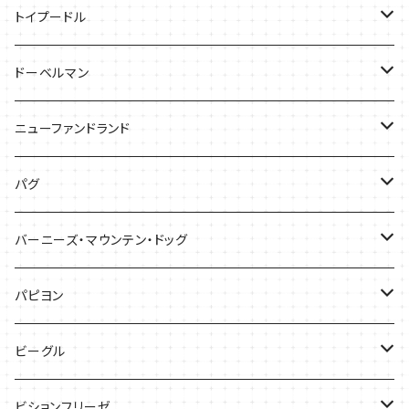
バッグ
Tシャツ
トイプードル
ケース
キャップ
Tシャツ
ドーベルマン
バッグ
バッグ
Tシャツ
ニューファンドランド
ケース
ケース
バッグ
Ｔシャツ
パグ
ケース
バッグ
Tシャツ
バーニーズ・マウンテン・ドッグ
雑貨
バッグ
Tシャツ
パピヨン
バッグ
ケース
ビーグル
ケース
バッグ
Tシャツ
ビションフリーゼ