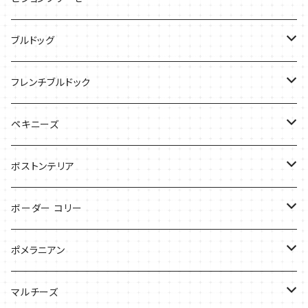
ケース
Tシャツ
ブルドッグ
バッグ
バッグ
Tシャツ
フレンチブルドック
ケース
バッグ
バッグ
ペキニーズ
ケース
ケース
ケース
ボストンテリア
Tシャツ
Tシャツ
ボーダー コリー
バッグ
バッグ
Tシャツ
ポメラニアン
ケース
バッグ
Tシャツ
マルチーズ