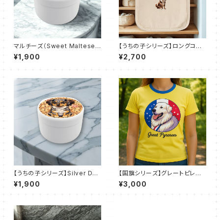
マルチーズ（Sweet Maltese
【うちの子シリーズ】ロングコー
Days 4）おでかけトリーツ缶
トチワワ【チョコレートタン】ロコ
¥1,900
¥2,700
トート（Ｓ）
【うちの子シリーズ】Silver Dap
【国旗シリーズ】グレートピレニ
pleテディちゃん｜おでかけトリ
ーズ × フランス国旗｜ドライＴ
¥1,900
¥3,000
ーツ缶
シャツ（全50色）