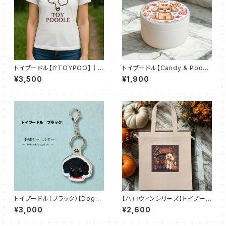
トイプードル【I?TOYPOO】｜
トイプードル【Candy & Poo】
（ベーシックTシャツ（全50色）
おでかけトリーツ缶(ホワイト)
¥3,500
¥1,900
トイプードル（ブラック）【DogTa
【ハロウィンシリーズ】トイプード
g Stitch】両面刺繍キーホルダ
ル｜厚手コットンガゼット巾着ト
¥3,000
¥2,600
ー
ート（L）