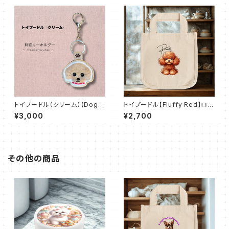
トイプードル（クリーム）【DogT
トイプードル【Fluffy Red】ロコ
ag Stitch】両面刺繍キーホルダ
トート（Ｓ）
¥3,000
¥2,700
ー
その他の商品