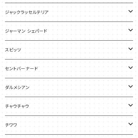
ケース
ケース
Tシャツ
ジャックラッセルテリア
Tシャツ
バッグ
バッグ
ジャーマン シェパード
ケース
Ｔシャツ
スピッツ
Tシャツ
バッグ
ケース
セントバーナード
Tシャツ
ダルメシアン
バッグ
Tシャツ
チャウチャウ
ケース
Tシャツ
チワワ