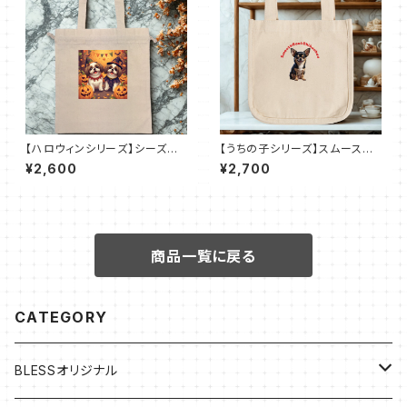
【ハロウィンシリーズ】シーズー
【うちの子シリーズ】スムースコ
｜厚手コットンガゼット巾着トー
ートチワワ【ブラックタン】ロコト
¥2,600
¥2,700
ト（L）
ート（Ｓ）
商品一覧に戻る
CATEGORY
BLESSオリジナル