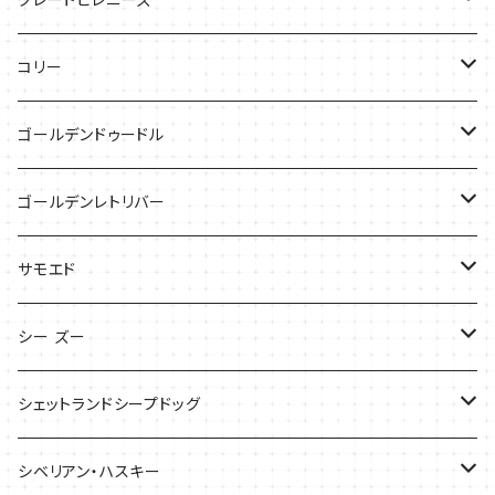
ケース
キャップ
コリー
Tシャツ
Tシャツ
バッグ
ゴールデンドゥードル
タオル
ケース
Tシャツ
ゴールデンレトリバー
サンダル
Tシャツ
Tシャツ
サモエド
バッグ
バッグ
Tシャツ
シー ズー
ケース
ケース
バッグ
Tシャツ
シェットランドシープドッグ
バッグ
バッグ
シベリアン・ハスキー