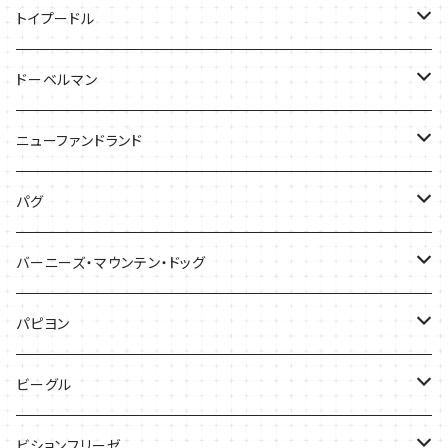
バッグ
Tシャツ
トイプードル
ケース
キャップ
Tシャツ
ドーベルマン
バッグ
バッグ
Tシャツ
ニューファンドランド
ケース
ケース
バッグ
Ｔシャツ
パグ
ケース
バッグ
Tシャツ
バーニーズ・マウンテン・ドッグ
雑貨
バッグ
Tシャツ
パピヨン
バッグ
ケース
ビーグル
ケース
バッグ
Tシャツ
ビションフリーゼ