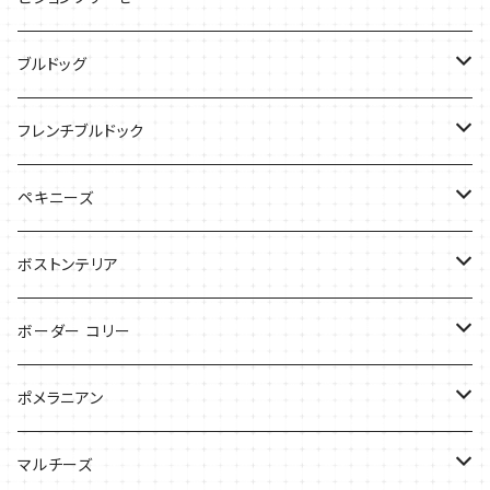
ケース
Tシャツ
ブルドッグ
バッグ
バッグ
Tシャツ
フレンチブルドック
ケース
バッグ
バッグ
ペキニーズ
ケース
ケース
ケース
ボストンテリア
Tシャツ
Tシャツ
ボーダー コリー
バッグ
バッグ
Tシャツ
ポメラニアン
ケース
バッグ
Tシャツ
マルチーズ