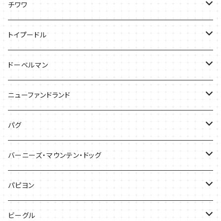
ケース
Tシャツ
チワワ
バッグ
Tシャツ
トイプードル
ケース
キャップ
Tシャツ
ドーベルマン
バッグ
バッグ
Tシャツ
ニューファンドランド
ケース
ケース
バッグ
Ｔシャツ
パグ
ケース
バッグ
Tシャツ
バーニーズ・マウンテン・ドッグ
雑貨
バッグ
Tシャツ
パピヨン
バッグ
ケース
ビーグル