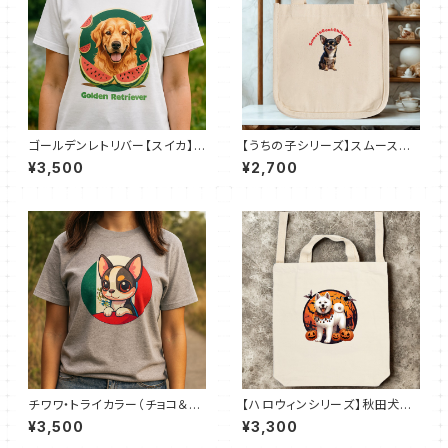
ゴールデンレトリバー【スイカ】
【うちの子シリーズ】スムースコ
ベーシックTシャツ（全50色）
ートチワワ【ブラックタン】ロコト
¥3,500
¥2,700
ート（Ｓ）
チワワ・トライカラー（チョコ＆タ
【ハロウィンシリーズ】秋田犬｜
ン＆ホワイト）ベーシックTシャ
厚手キャンバスショルダートート
¥3,500
¥3,300
ツ（全52色）