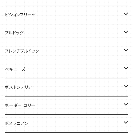
ケース
バッグ
Tシャツ
ビションフリーゼ
ケース
Tシャツ
ブルドッグ
バッグ
バッグ
Tシャツ
フレンチブルドック
ケース
バッグ
バッグ
ペキニーズ
ケース
ケース
ケース
ボストンテリア
Tシャツ
Tシャツ
ボーダー コリー
バッグ
バッグ
Tシャツ
ポメラニアン