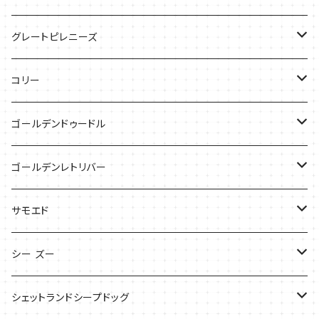
ケース
バッグ
グレートピレニーズ
ケース
キャップ
コリー
Tシャツ
Tシャツ
バッグ
ゴールデンドゥードル
タオル
ケース
Tシャツ
ゴールデンレトリバー
サンダル
Tシャツ
Tシャツ
サモエド
バッグ
バッグ
Tシャツ
シー ズー
ケース
ケース
バッグ
Tシャツ
シェットランドシープドッグ