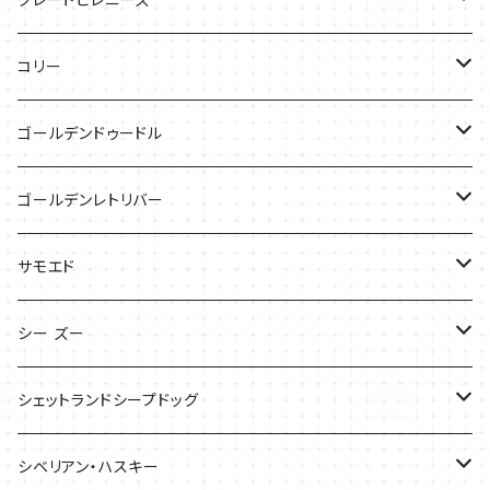
ケース
キャップ
コリー
Tシャツ
Tシャツ
バッグ
ゴールデンドゥードル
タオル
ケース
Tシャツ
ゴールデンレトリバー
サンダル
Tシャツ
Tシャツ
サモエド
バッグ
バッグ
Tシャツ
シー ズー
ケース
ケース
バッグ
Tシャツ
シェットランドシープドッグ
バッグ
バッグ
シベリアン・ハスキー