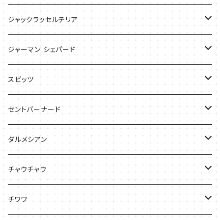
ケース
ケース
Tシャツ
ジャックラッセルテリア
Tシャツ
バッグ
バッグ
ジャーマン シェパード
ケース
Ｔシャツ
スピッツ
Tシャツ
バッグ
ケース
セントバーナード
Tシャツ
ダルメシアン
バッグ
Tシャツ
チャウチャウ
ケース
Tシャツ
チワワ