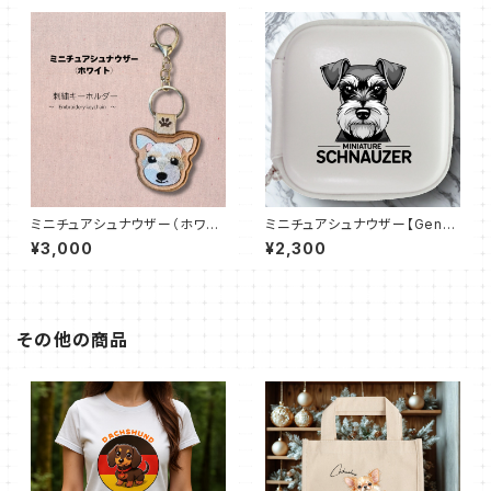
ミニチュアシュナウザー（ホワイ
ミニチュアシュナウザー【Gentl
ト）【DogTag Stitch】両面刺繍
e Schna】レザースタイルマル
¥3,000
¥2,300
キーホルダー
チケース（全3色）
その他の商品