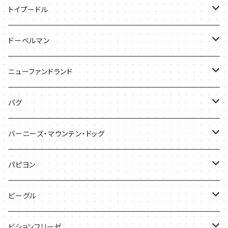
バッグ
Tシャツ
トイプードル
ケース
キャップ
Tシャツ
ドーベルマン
バッグ
バッグ
Tシャツ
ニューファンドランド
ケース
ケース
バッグ
Ｔシャツ
パグ
ケース
バッグ
Tシャツ
バーニーズ・マウンテン・ドッグ
雑貨
バッグ
Tシャツ
パピヨン
バッグ
ケース
ビーグル
ケース
バッグ
Tシャツ
ビションフリーゼ