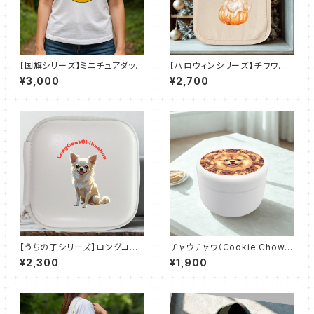
【国旗シリーズ】ミニチュアダック
【ハロウィンシリーズ】チワワ｜
スフンド×ドイツ国旗｜ドライＴ
ロコトート（Ｓ）
¥3,000
¥2,700
シャツ（全50色）
【うちの子シリーズ】ロングコー
チャウチャウ（Cookie Chow）
トチワワ 【ホワイト】｜レザー
おでかけトリーツ缶
¥2,300
¥1,900
スタイルマルチケース（全3色）