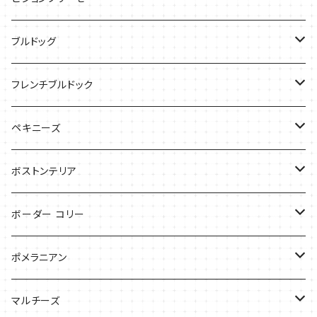
ケース
Tシャツ
ブルドッグ
バッグ
バッグ
Tシャツ
フレンチブルドック
ケース
バッグ
バッグ
ペキニーズ
ケース
ケース
ケース
ボストンテリア
Tシャツ
Tシャツ
ボーダー コリー
バッグ
バッグ
Tシャツ
ポメラニアン
ケース
バッグ
Tシャツ
マルチーズ