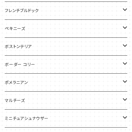
バッグ
バッグ
Tシャツ
フレンチブルドック
ケース
バッグ
バッグ
ペキニーズ
ケース
ケース
ケース
ボストンテリア
Tシャツ
Tシャツ
ボーダー コリー
バッグ
バッグ
Tシャツ
ポメラニアン
ケース
バッグ
Tシャツ
マルチーズ
ケース
ケース
ケース
ミニチュアシュナウザー