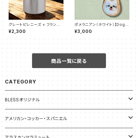
グレートピレニーズ × フランス
ポメラニアン（ホワイト）【DogT
国旗｜コルン缶
ag Stitch】両面刺繍キーホルダ
¥2,300
¥3,000
ー
商品一覧に戻る
CATEGORY
BLESSオリジナル
バッグ
アメリカン・コッカー・スパニエル
バッグ
アラスカンマラミュート