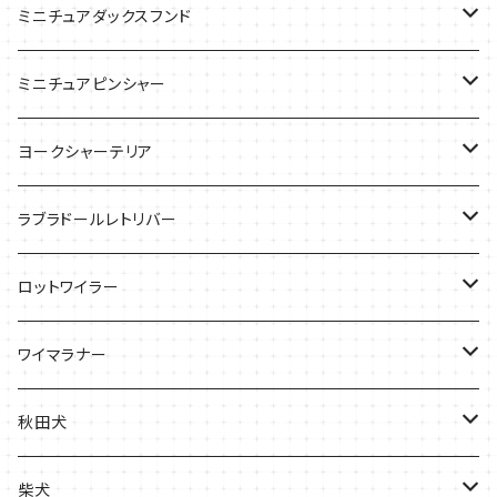
バッグ
Tシャツ
ミニチュアダックスフンド
バッグ
Ｔシャツ
ミニチュアピンシャー
ケース
バッグ
ケース
ヨークシャーテリア
雑貨
Tシャツ
ラブラドールレトリバー
ケース
バッグ
Ｔシャツ
ロットワイラー
ケース
バッグ
Tシャツ
ワイマラナー
ケース
バッグ
Tシャツ
秋田犬
ケース
バッグ
バッグ
柴犬