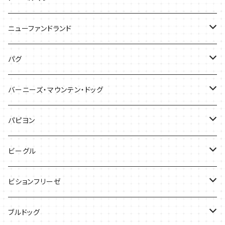
バッグ
バッグ
Tシャツ
ニューファンドランド
ケース
ケース
バッグ
Ｔシャツ
パグ
ケース
バッグ
Tシャツ
バーニーズ・マウンテン・ドッグ
雑貨
バッグ
Tシャツ
パピヨン
バッグ
ケース
ビーグル
ケース
バッグ
Tシャツ
ビションフリーゼ
ケース
Tシャツ
ブルドッグ