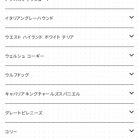
Tシャツ
Tシャツ
イタリアングレーハウンド
バッグ
ケース
ウエスト ハイランド ホワイト テリア
ケース
バッグ
ケース
ウェルシュ コーギー
Tシャツ
バッグ
Tシャツ
ウルフドッグ
バッグ
Tシャツ
キャバリアキングチャールズスパニエル
ケース
バッグ
グレートピレニーズ
ケース
キャップ
コリー