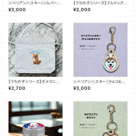
シベリアンハスキー(シルバー＆
【うちの子シリーズ】ブルドッグ｜
ホワイト)【DogTag Stitch】両
キャンバストート M（全7色）
¥3,000
¥3,000
面刺繍キーホルダー
【うちの子シリーズ】ポメラニア
シベリアンハスキー（チョコ＆ホ
ン｜シャンブリック巾着ショルダ
ワイト）【DogTag Stitch】両面
¥2,700
¥3,000
ーバッグ（全3色）
刺繍キーホルダー