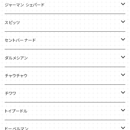
Tシャツ
バッグ
バッグ
ジャーマン シェパード
ケース
Ｔシャツ
スピッツ
Tシャツ
バッグ
ケース
セントバーナード
Tシャツ
ダルメシアン
バッグ
Tシャツ
チャウチャウ
ケース
Tシャツ
チワワ
バッグ
Tシャツ
トイプードル
ケース
キャップ
Tシャツ
ドーベルマン