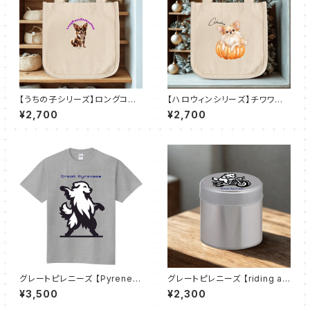
【うちの子シリーズ】ロングコー
【ハロウィンシリーズ】チワワ｜
トチワワ【チョコレートタン】ロコ
ロコトート（Ｓ）
¥2,700
¥2,700
トート（Ｓ）
グレートピレニーズ 【Pyrenea
グレートピレニーズ 【riding a
n Groove】ベーシックTシャツ
motorcycle】コルン缶
¥3,500
¥2,300
（全52色）