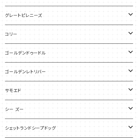
ケース
バッグ
グレートピレニーズ
ケース
キャップ
コリー
Tシャツ
Tシャツ
バッグ
ゴールデンドゥードル
タオル
ケース
Tシャツ
ゴールデンレトリバー
サンダル
Tシャツ
Tシャツ
サモエド
バッグ
バッグ
Tシャツ
シー ズー
ケース
ケース
バッグ
Tシャツ
シェットランドシープドッグ