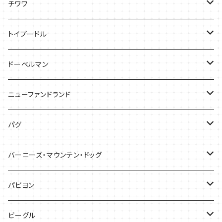
ケース
Tシャツ
チワワ
バッグ
Tシャツ
トイプードル
ケース
キャップ
Tシャツ
ドーベルマン
バッグ
バッグ
Tシャツ
ニューファンドランド
ケース
ケース
バッグ
Ｔシャツ
パグ
ケース
バッグ
Tシャツ
バーニーズ・マウンテン・ドッグ
雑貨
バッグ
Tシャツ
パピヨン
バッグ
ケース
ビーグル