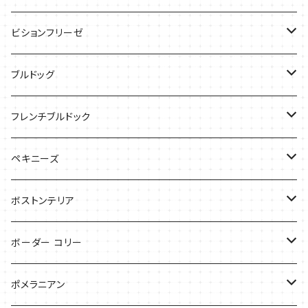
ケース
バッグ
Tシャツ
ビションフリーゼ
ケース
Tシャツ
ブルドッグ
バッグ
バッグ
Tシャツ
フレンチブルドック
ケース
バッグ
バッグ
ペキニーズ
ケース
ケース
ケース
ボストンテリア
Tシャツ
Tシャツ
ボーダー コリー
バッグ
バッグ
Tシャツ
ポメラニアン