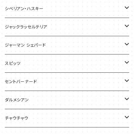
バッグ
バッグ
シベリアン・ハスキー
ケース
ケース
Tシャツ
ジャックラッセルテリア
Tシャツ
バッグ
バッグ
ジャーマン シェパード
ケース
Ｔシャツ
スピッツ
Tシャツ
バッグ
ケース
セントバーナード
Tシャツ
ダルメシアン
バッグ
Tシャツ
チャウチャウ