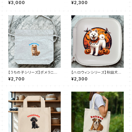
シェパード｜キャンバストート M
motorcycle】コルン缶
¥3,000
¥2,300
（全7色）
【うちの子シリーズ】ポメラニア
【ハロウィンシリーズ】秋田犬｜
ン｜シャンブリック巾着ショルダ
レザースタイルマルチケース（全
¥2,700
¥2,300
ーバッグ（全3色）
3色）