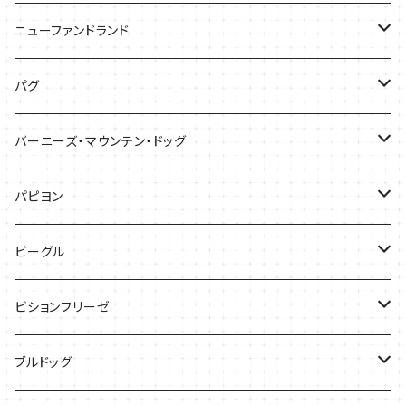
バッグ
バッグ
Tシャツ
ニューファンドランド
ケース
ケース
バッグ
Ｔシャツ
パグ
ケース
バッグ
Tシャツ
バーニーズ・マウンテン・ドッグ
雑貨
バッグ
Tシャツ
パピヨン
バッグ
ケース
ビーグル
ケース
バッグ
Tシャツ
ビションフリーゼ
ケース
Tシャツ
ブルドッグ