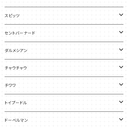
ケース
Ｔシャツ
スピッツ
Tシャツ
バッグ
ケース
セントバーナード
Tシャツ
ダルメシアン
バッグ
Tシャツ
チャウチャウ
ケース
Tシャツ
チワワ
バッグ
Tシャツ
トイプードル
ケース
キャップ
Tシャツ
ドーベルマン