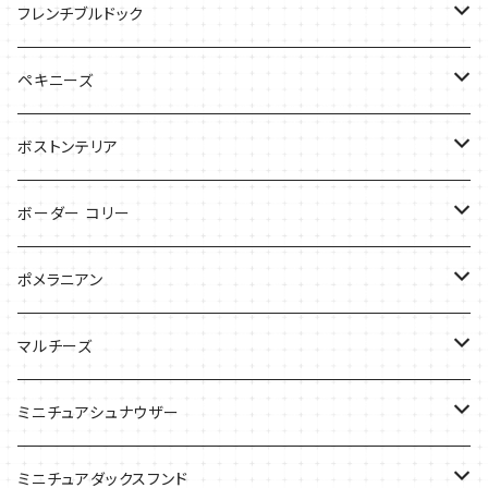
バッグ
バッグ
Tシャツ
フレンチブルドック
ケース
バッグ
バッグ
ペキニーズ
ケース
ケース
ケース
ボストンテリア
Tシャツ
Tシャツ
ボーダー コリー
バッグ
バッグ
Tシャツ
ポメラニアン
ケース
バッグ
Tシャツ
マルチーズ
ケース
ケース
ケース
ミニチュアシュナウザー
バッグ
Tシャツ
ミニチュアダックスフンド