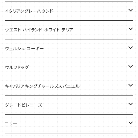
Tシャツ
Tシャツ
イタリアングレーハウンド
バッグ
ケース
ウエスト ハイランド ホワイト テリア
ケース
バッグ
ケース
ウェルシュ コーギー
Tシャツ
バッグ
Tシャツ
ウルフドッグ
バッグ
Tシャツ
キャバリアキングチャールズスパニエル
ケース
バッグ
グレートピレニーズ
ケース
キャップ
コリー