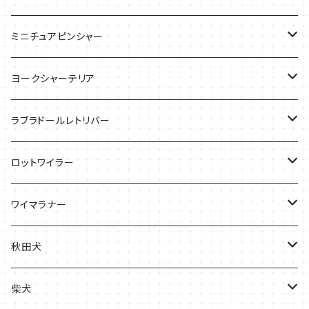
バッグ
Ｔシャツ
ミニチュアピンシャー
ケース
バッグ
ケース
ヨークシャーテリア
雑貨
Tシャツ
ラブラドールレトリバー
ケース
バッグ
Ｔシャツ
ロットワイラー
ケース
バッグ
Tシャツ
ワイマラナー
ケース
バッグ
Tシャツ
秋田犬
ケース
バッグ
バッグ
柴犬