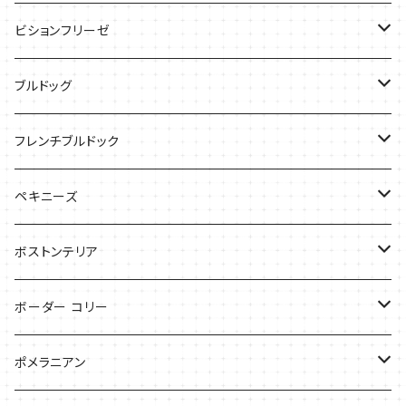
ケース
バッグ
Tシャツ
ビションフリーゼ
ケース
Tシャツ
ブルドッグ
バッグ
バッグ
Tシャツ
フレンチブルドック
ケース
バッグ
バッグ
ペキニーズ
ケース
ケース
ケース
ボストンテリア
Tシャツ
Tシャツ
ボーダー コリー
バッグ
バッグ
Tシャツ
ポメラニアン