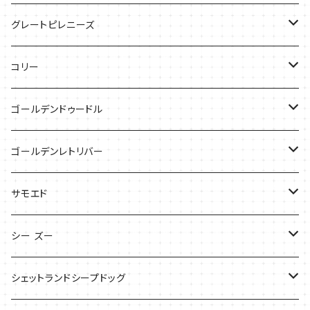
ケース
バッグ
グレートピレニーズ
ケース
キャップ
コリー
Tシャツ
Tシャツ
バッグ
ゴールデンドゥードル
タオル
ケース
Tシャツ
ゴールデンレトリバー
サンダル
Tシャツ
Tシャツ
サモエド
バッグ
バッグ
Tシャツ
シー ズー
ケース
ケース
バッグ
Tシャツ
シェットランドシープドッグ