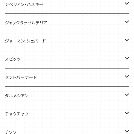
バッグ
バッグ
シベリアン・ハスキー
ケース
ケース
Tシャツ
ジャックラッセルテリア
Tシャツ
バッグ
バッグ
ジャーマン シェパード
ケース
Ｔシャツ
スピッツ
Tシャツ
バッグ
ケース
セントバーナード
Tシャツ
ダルメシアン
バッグ
Tシャツ
チャウチャウ
ケース
Tシャツ
チワワ