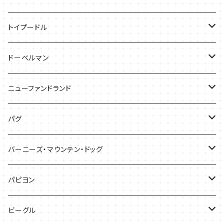
バッグ
Tシャツ
トイプードル
ケース
キャップ
Tシャツ
ドーベルマン
バッグ
バッグ
Tシャツ
ニューファンドランド
ケース
ケース
バッグ
Ｔシャツ
パグ
ケース
バッグ
Tシャツ
バーニーズ・マウンテン・ドッグ
雑貨
バッグ
Tシャツ
パピヨン
バッグ
ケース
ビーグル