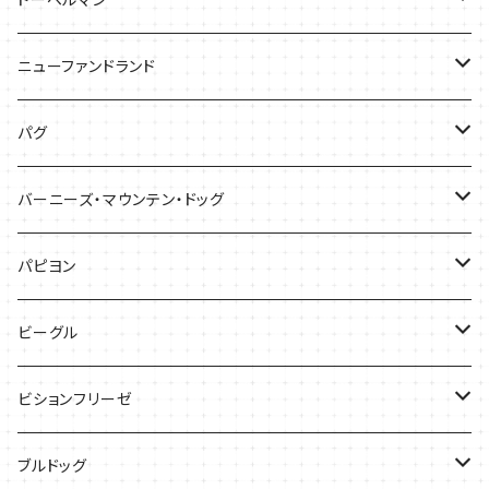
バッグ
バッグ
Tシャツ
ニューファンドランド
ケース
ケース
バッグ
Ｔシャツ
パグ
ケース
バッグ
Tシャツ
バーニーズ・マウンテン・ドッグ
雑貨
バッグ
Tシャツ
パピヨン
バッグ
ケース
ビーグル
ケース
バッグ
Tシャツ
ビションフリーゼ
ケース
Tシャツ
ブルドッグ