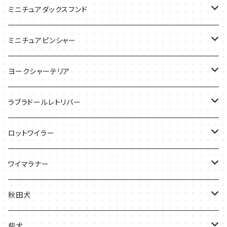
バッグ
Tシャツ
ミニチュアダックスフンド
バッグ
Ｔシャツ
ミニチュアピンシャー
ケース
バッグ
ケース
ヨークシャーテリア
雑貨
Tシャツ
ラブラドールレトリバー
ケース
バッグ
Ｔシャツ
ロットワイラー
ケース
バッグ
Tシャツ
ワイマラナー
ケース
バッグ
Tシャツ
秋田犬
ケース
バッグ
バッグ
柴犬