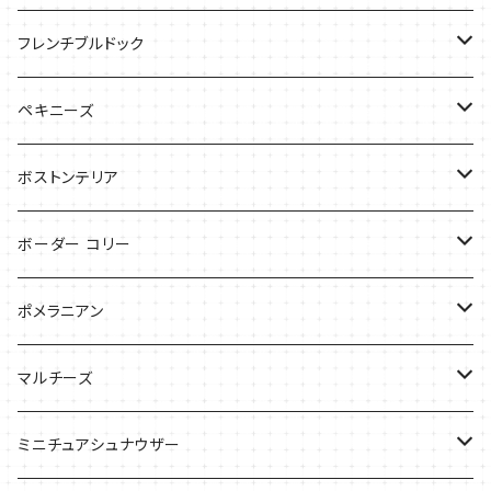
バッグ
バッグ
Tシャツ
フレンチブルドック
ケース
バッグ
バッグ
ペキニーズ
ケース
ケース
ケース
ボストンテリア
Tシャツ
Tシャツ
ボーダー コリー
バッグ
バッグ
Tシャツ
ポメラニアン
ケース
バッグ
Tシャツ
マルチーズ
ケース
ケース
ケース
ミニチュアシュナウザー