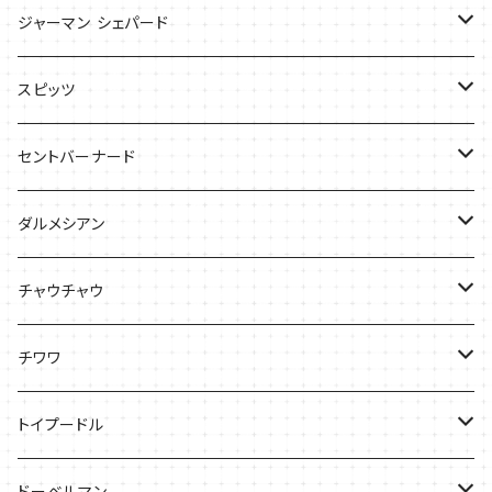
Tシャツ
バッグ
バッグ
ジャーマン シェパード
ケース
Ｔシャツ
スピッツ
Tシャツ
バッグ
ケース
セントバーナード
Tシャツ
ダルメシアン
バッグ
Tシャツ
チャウチャウ
ケース
Tシャツ
チワワ
バッグ
Tシャツ
トイプードル
ケース
キャップ
Tシャツ
ドーベルマン