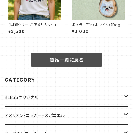
【国旗シリーズ】アメリカン・コッ
ポメラニアン（ホワイト）【DogT
カー・スパニエル× アメリカ国旗
ag Stitch】両面刺繍キーホルダ
¥3,500
¥3,000
｜ベーシックTシャツ（全52色）
ー
商品一覧に戻る
CATEGORY
BLESSオリジナル
バッグ
アメリカン・コッカー・スパニエル