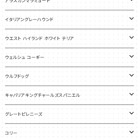
バッグ
アラスカンマラミュート
Tシャツ
Tシャツ
イタリアングレーハウンド
バッグ
ケース
ウエスト ハイランド ホワイト テリア
ケース
バッグ
ケース
ウェルシュ コーギー
Tシャツ
バッグ
Tシャツ
ウルフドッグ
バッグ
Tシャツ
キャバリアキングチャールズスパニエル
ケース
バッグ
グレートピレニーズ
ケース
キャップ
コリー