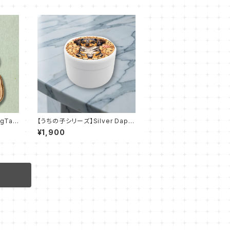
gTag
【うちの子シリーズ】Silver Dappl
ダー
eテディちゃん｜おでかけトリーツ
¥1,900
缶