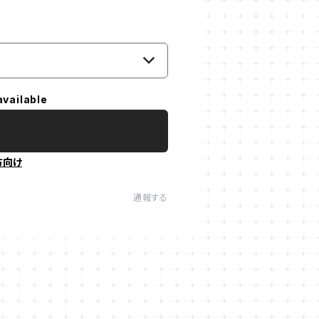
available
方向け
通報する