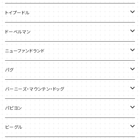
バッグ
Tシャツ
トイプードル
ケース
キャップ
Tシャツ
ドーベルマン
バッグ
バッグ
Tシャツ
ニューファンドランド
ケース
ケース
バッグ
Ｔシャツ
パグ
ケース
バッグ
Tシャツ
バーニーズ・マウンテン・ドッグ
雑貨
バッグ
Tシャツ
パピヨン
バッグ
ケース
ビーグル