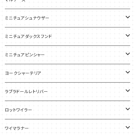
ケース
ケース
ケース
ミニチュアシュナウザー
バッグ
Tシャツ
ミニチュアダックスフンド
バッグ
Ｔシャツ
ミニチュアピンシャー
ケース
バッグ
ケース
ヨークシャーテリア
雑貨
Tシャツ
ラブラドールレトリバー
ケース
バッグ
Ｔシャツ
ロットワイラー
ケース
バッグ
Tシャツ
ワイマラナー