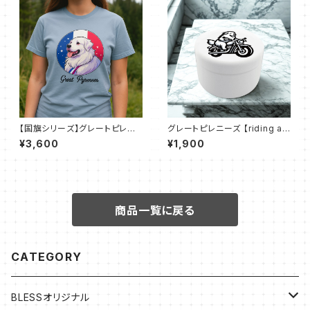
【国旗シリーズ】グレートピレニ
グレートピレニーズ 【riding a
ーズ × フランス国旗｜5.6オン
motorcycle】｜おでかけトリ
¥3,600
¥1,900
ス ビッグシルエット Ｔシャツ(全
ーツ缶
7色)
商品一覧に戻る
CATEGORY
BLESSオリジナル