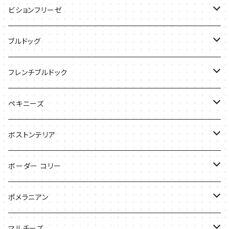
ケース
バッグ
Tシャツ
ビションフリーゼ
ケース
Tシャツ
ブルドッグ
バッグ
バッグ
Tシャツ
フレンチブルドック
ケース
バッグ
バッグ
ペキニーズ
ケース
ケース
ケース
ボストンテリア
Tシャツ
Tシャツ
ボーダー コリー
バッグ
バッグ
Tシャツ
ポメラニアン
ケース
バッグ
Tシャツ
マルチーズ