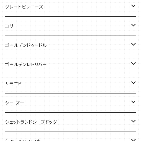
ケース
バッグ
グレートピレニーズ
ケース
キャップ
コリー
Tシャツ
Tシャツ
バッグ
ゴールデンドゥードル
タオル
ケース
Tシャツ
ゴールデンレトリバー
サンダル
Tシャツ
Tシャツ
サモエド
バッグ
バッグ
Tシャツ
シー ズー
ケース
ケース
バッグ
Tシャツ
シェットランドシープドッグ
バッグ
バッグ