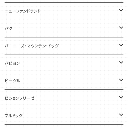
バッグ
バッグ
Tシャツ
ニューファンドランド
ケース
ケース
バッグ
Ｔシャツ
パグ
ケース
バッグ
Tシャツ
バーニーズ・マウンテン・ドッグ
雑貨
バッグ
Tシャツ
パピヨン
バッグ
ケース
ビーグル
ケース
バッグ
Tシャツ
ビションフリーゼ
ケース
Tシャツ
ブルドッグ