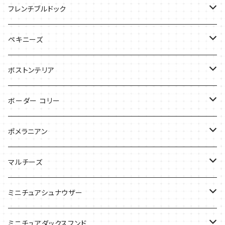
バッグ
バッグ
Tシャツ
フレンチブルドック
ケース
バッグ
バッグ
ペキニーズ
ケース
ケース
ケース
ボストンテリア
Tシャツ
Tシャツ
ボーダー コリー
バッグ
バッグ
Tシャツ
ポメラニアン
ケース
バッグ
Tシャツ
マルチーズ
ケース
ケース
ケース
ミニチュアシュナウザー
バッグ
Tシャツ
ミニチュアダックスフンド