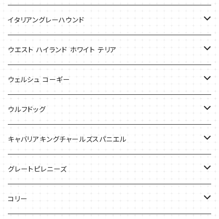
Tシャツ
Tシャツ
イタリアングレーハウンド
バッグ
ケース
ウエスト ハイランド ホワイト テリア
ケース
バッグ
ケース
ウェルシュ コーギー
Tシャツ
バッグ
Tシャツ
ウルフドッグ
バッグ
Tシャツ
キャバリアキングチャールズスパニエル
ケース
バッグ
グレートピレニーズ
ケース
キャップ
コリー