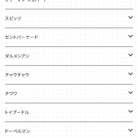
ケース
Ｔシャツ
スピッツ
Tシャツ
バッグ
ケース
セントバーナード
Tシャツ
ダルメシアン
バッグ
Tシャツ
チャウチャウ
ケース
Tシャツ
チワワ
バッグ
Tシャツ
トイプードル
ケース
キャップ
Tシャツ
ドーベルマン