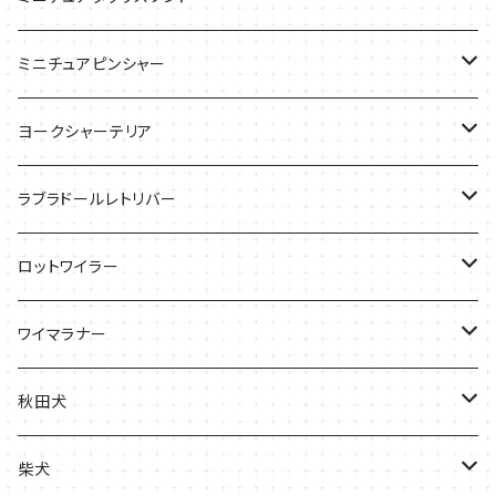
バッグ
Ｔシャツ
ミニチュアピンシャー
ケース
バッグ
ケース
ヨークシャーテリア
雑貨
Tシャツ
ラブラドールレトリバー
ケース
バッグ
Ｔシャツ
ロットワイラー
ケース
バッグ
Tシャツ
ワイマラナー
ケース
バッグ
Tシャツ
秋田犬
ケース
バッグ
バッグ
柴犬