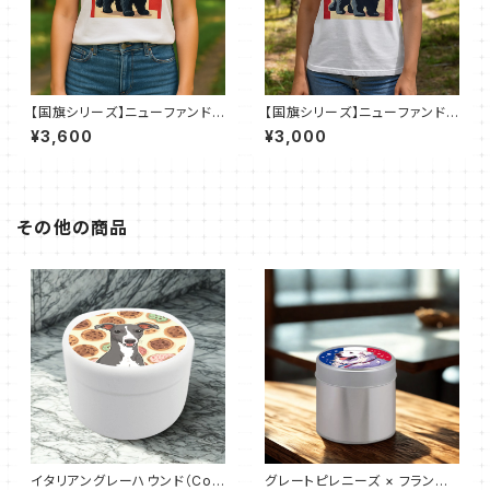
【国旗シリーズ】ニューファンドラ
【国旗シリーズ】ニューファンドラ
ンド×カナダ国旗｜5.6オンス ビ
ンド×カナダ国旗｜ドライＴシャ
¥3,600
¥3,000
ッグシルエット Ｔシャツ(全7色)
ツ（全50色）
その他の商品
イタリアングレーハウンド（Coo
グレートピレニーズ × フランス