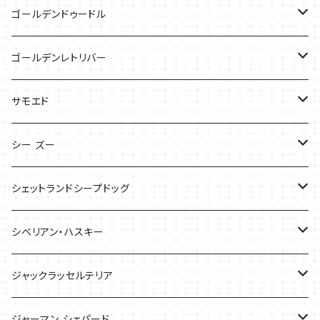
Tシャツ
Tシャツ
バッグ
ゴールデンドゥードル
タオル
ケース
Tシャツ
ゴールデンレトリバー
サンダル
Tシャツ
Tシャツ
サモエド
バッグ
バッグ
Tシャツ
シー ズー
ケース
ケース
バッグ
Tシャツ
シェットランドシープドッグ
バッグ
バッグ
シベリアン・ハスキー
ケース
ケース
Tシャツ
ジャックラッセルテリア
Tシャツ
バッグ
バッグ
ジャーマン シェパード