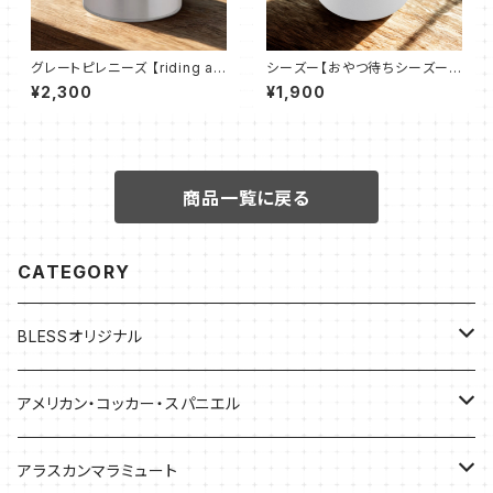
グレートピレニーズ 【riding a
シーズー【おやつ待ちシーズー】
motorcycle】コルン缶
おでかけトリーツ缶(ホワイト)
¥2,300
¥1,900
商品一覧に戻る
CATEGORY
BLESSオリジナル
バッグ
アメリカン・コッカー・スパニエル
バッグ
アラスカンマラミュート